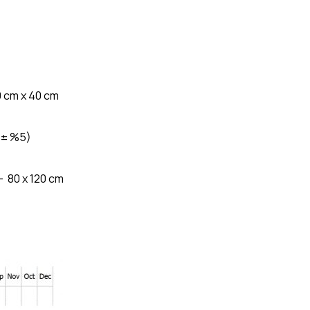
0 cm x 40 cm
 ± %5)
– 80 x 120 cm