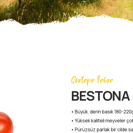
Göztepe Sebze
BESTONA 
• Büyük, derin basık 180-220g
• Yüksek kaliteli meyveler çok
• Pürüzsüz parlak bir cilde s