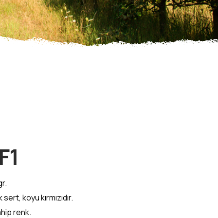
F1
r.
 sert, koyu kırmızıdır.
ahip renk.