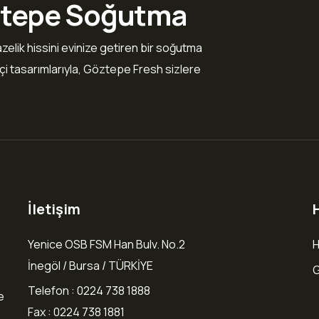
öztepe Soğutma
zelik hissini evinize getiren bir soğutma
ikçi tasarımlarıyla, Göztepe Fresh sizlere
İletişim
H
Yenice OSB FSM Han Bulv. No.2
H
İnegöl / Bursa / TÜRKİYE
Telefon : 0224 738 1888
e
Fax : 0224 738 1881