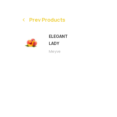
Prev Products
ELEGANT
LADY
Meyve