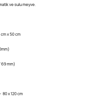
romatik ve sulu meyve.
0 cm x 50 cm
+70mm)
/ 69 mm)
6
– 80 x 120 cm