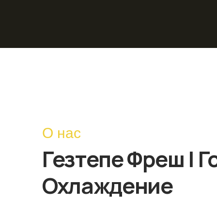
О нас
Гезтепе Фреш | Г
Охлаждение