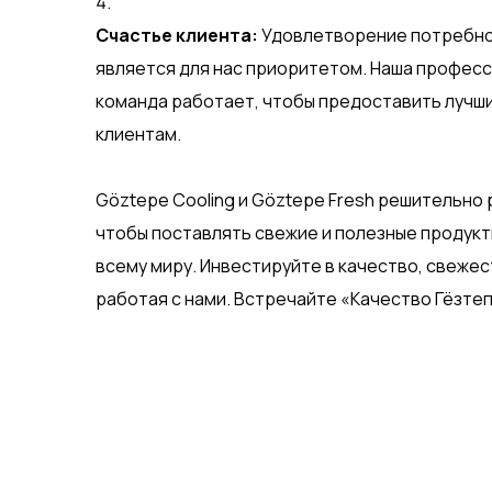
Счастье клиента:
Удовлетворение потребно
является для нас приоритетом. Наша професс
команда работает, чтобы предоставить лучш
клиентам.
Göztepe Cooling и Göztepe Fresh решительно 
чтобы поставлять свежие и полезные продук
всему миру. Инвестируйте в качество, свежес
работая с нами. Встречайте «Качество Гёзтеп