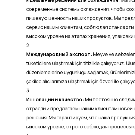
Идеальные решения для охлаждения:
Мы ис
современные системы охлаждения, чтобы сох
пищевую ценность наших продуктов. Мы пред
сервис нашим клиентам, соблюдая стандарты 
высоком уровне на этапах хранения, упаковки
Международный экспорт:
Meyve ve sebzeleri
tüketicilere ulaştırmak için titizlikle çalışıyoruz. Ulu
düzenlemelerine uygunluğu sağlamak, ürünlerimizi e
şekilde alıcılarımıza ulaştırmak için özveri ile çalışıy
Инновации и качество:
Мы постоянно следим
отрасли и предлагаем нашим клиентам новей
решения. Мы гарантируем, что наша продукци
высоком уровне, строго соблюдая процессы к