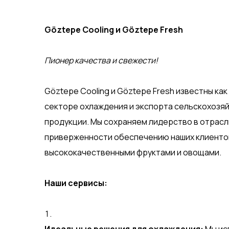
Göztepe Cooling и Göztepe Fresh
Пионер качества и свежести!
Göztepe Cooling и Göztepe Fresh известны ка
секторе охлаждения и экспорта сельскохозя
продукции. Мы сохраняем лидерство в отрасл
приверженности обеспечению наших клиенто
высококачественными фруктами и овощами.
Наши сервисы: