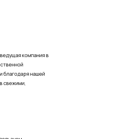
к ведущая компания в
йственной
и благодаря нашей
в свежими,