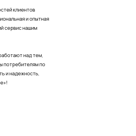
стей клиентов
иональная и опытная
ий сервис нашим
работают над тем,
ты потребителям по
ть и надежность,
е»!