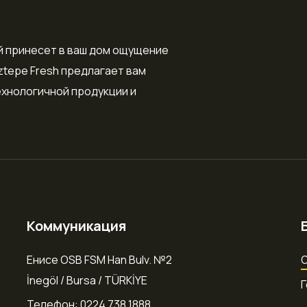
й принесет в ваш дом ощущение
ztepe Fresh предлагает вам
хнологичной продукции и
Коммуникация
Енисе OSB FSM Han Bulv. №2
О
İnegöl / Bursa / TÜRKİYE
Телефон: 0224 738 1888.