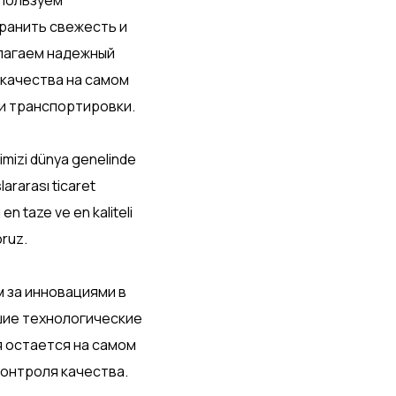
пользуем
ранить свежесть и
лагаем надежный
качества на самом
 и транспортировки.
mizi dünya genelinde
slararası ticaret
n taze ve en kaliteli
oruz.
 за инновациями в
шие технологические
я остается на самом
онтроля качества.